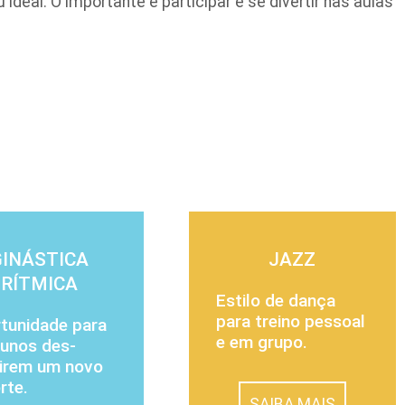
ideal. O importante é participar e se divertir nas aulas
GINÁSTICA
JAZZ
RÍTMICA
Estilo de dança
para treino pes­soal
tunidade para
e em grupo.
lunos des­
irem um novo
rte.
SAIBA MAIS