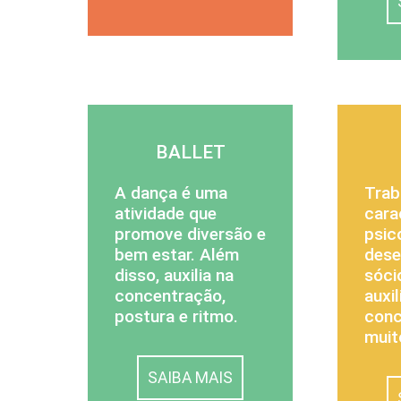
BALLET
A dança é uma
Trab
atividade que
cara
promove diversão e
psic
bem estar. Além
dese
disso, auxilia na
sóci
concentração,
auxil
postura e ritmo.
conc
muit
SAIBA MAIS