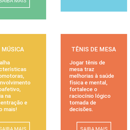
SAIBA MAIS
MÚSICA
TÊNIS DE MESA
alha
Jogar tênis de
cterísticas
mesa traz
omotoras,
melhorias à saúde
nvolvimento
física e mental,
oafetivo,
fortalece o
ia na
raciocínio lógico
entração e
tomada de
o mais!
decisões.
SAIBA MAIS
SAIBA MAIS