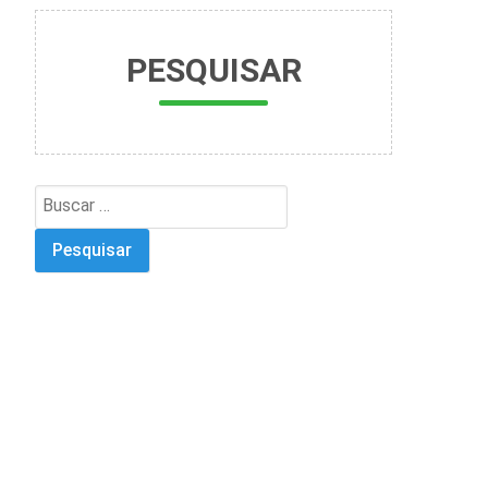
PESQUISAR
Search
for: