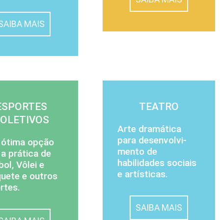
SAIBA MAIS
ESPORTES
TEATRO
COLETIVOS
Arte dramática
para de­sen­vol­vi­
ótima opção
mento de
 a prática de
habilidades sociais
bol, Vôlei e
e artísticas.
uete e outros
rtes.
SAIBA MAIS