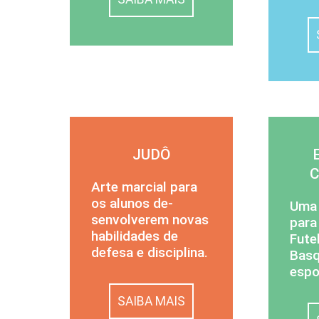
JUDÔ
Arte marcial para
os alunos de­
Uma 
senvolverem novas
para
ha­bilidades de
Fute
defesa e dis­ciplina.
Basq
espo
SAIBA MAIS