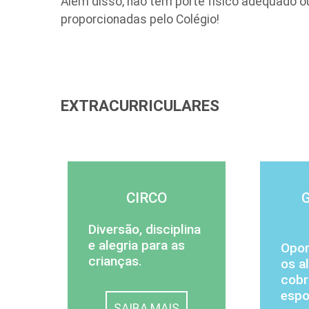
Além disso, não tem porte físico adequado ou 
proporcionadas pelo Colégio!
EXTRACURRICULARES
CIRCO
Diversão, disciplina
e alegria para as
Opor
crianças.
os a
cobr
espo
SAIBA MAIS