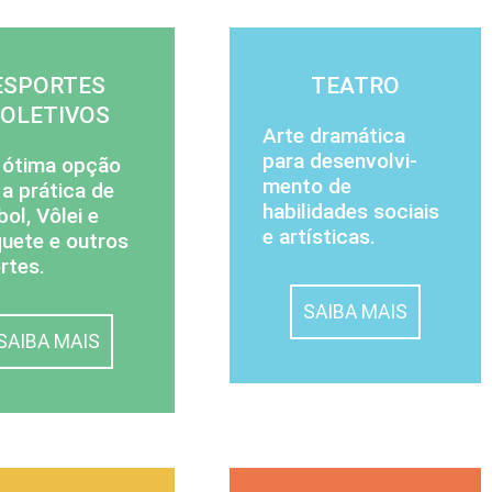
ESPORTES
TEATRO
COLETIVOS
Arte dramática
para de­sen­vol­vi­
ótima opção
mento de
 a prática de
habilidades sociais
bol, Vôlei e
e artísticas.
uete e outros
rtes.
SAIBA MAIS
SAIBA MAIS