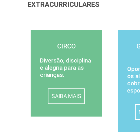
EXTRACURRICULARES
CIRCO
Diversão, disciplina
e alegria para as
Opor
crianças.
os a
cobr
espo
SAIBA MAIS