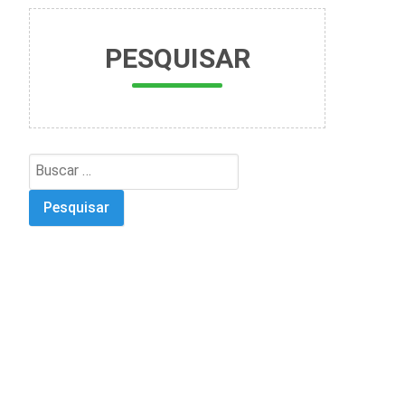
PESQUISAR
Search
for: