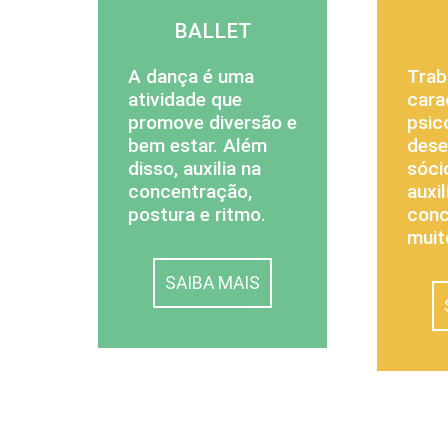
BALLET
A dança é uma
Trab
atividade que
cara
promove diversão e
psic
bem estar. Além
dese
disso, auxilia na
sóci
concentração,
auxil
postura e ritmo.
conc
muit
SAIBA MAIS