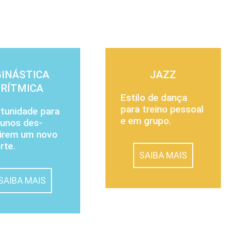
GINÁSTICA
JAZZ
RÍTMICA
Estilo de dança
para treino pes­soal
tunidade para
e em grupo.
lunos des­
irem um novo
rte.
SAIBA MAIS
SAIBA MAIS