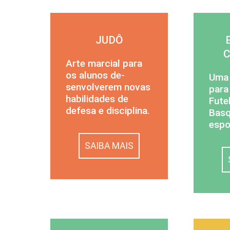
JUDÔ
Arte marcial para
os alunos de­
Uma 
senvolverem novas
para
ha­bilidades de
Fute
defesa e dis­ciplina.
Basq
espo
SAIBA MAIS