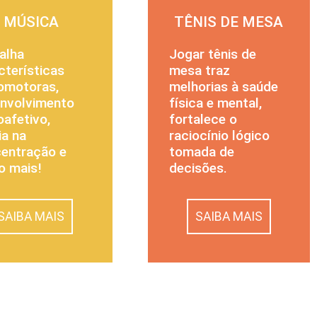
MÚSICA
TÊNIS DE MESA
alha
Jogar tênis de
cterísticas
mesa traz
omotoras,
melhorias à saúde
nvolvimento
física e mental,
oafetivo,
fortalece o
ia na
raciocínio lógico
entração e
tomada de
o mais!
decisões.
SAIBA MAIS
SAIBA MAIS